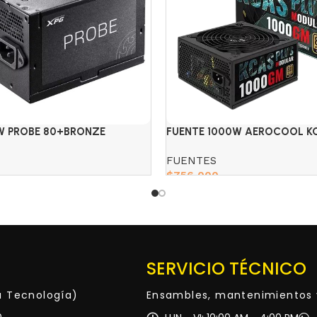
0W PROBE 80+BRONZE
FUENTE 1000W AEROCOOL K
1000GM 80+GOLD MOD.
FUENTES
$
756,000
Add to cart
SERVICIO TÉCNICO
ta Tecnología)
Ensambles, mantenimientos 