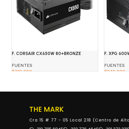
F. CORSAIR CX650W 80+BRONZE
F. XPG 60
FUENTES
FUENTES
$
310,000
$
242,000
Add to cart
Add to cart
THE MARK
Cra 15 # 77 - 05 Local 218 (Centro de Al