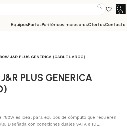
$
0
equipos
partes
periféricos
impresoras
ofertas
contacto
80W J&R PLUS GENERICA (CABLE LARGO)
 J&R PLUS GENERICA
O)
de 780W es ideal para equipos de cómputo que requieren
ble. Diseñada con conexiones duales SATA e IDE,