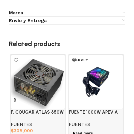
Marca
Envío y Entrega
Related products
SOLD OUT
SO
F. COUGAR ATLAS 650W
FUENTE 1000W APEVIA
FU
80 PLUS BRONZE
PREMIER RGB 80+GOLD
GE
FUENTES
FUENTES
FU
SEMI-MOD.
$
308,000
$
0
Read more