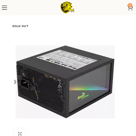
0
SOLD OUT
Click to enlarge