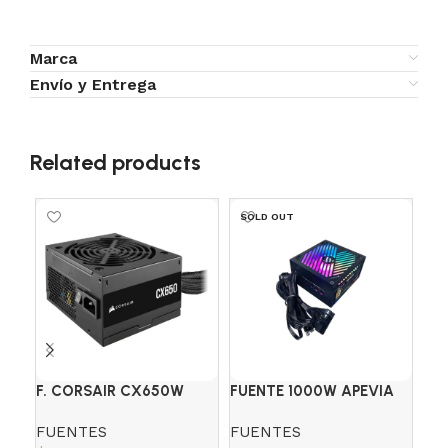
Marca
Envío y Entrega
Related products
SOLD OUT
SO
F. CORSAIR CX650W
FUENTE 1000W APEVIA
FU
80+BRONZE
PREMIER RGB 80+GOLD
CY
FUENTES
FUENTES
FU
SEMI-MOD.
80