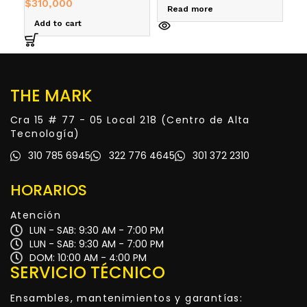
$
310,000
Read more
R
Add to cart
THE MARK
Cra 15 # 77 - 05 Local 218 (Centro de Alta
Tecnología)
310 785 6945
322 776 4645
301 372 2310
HORARIOS
Atención
LUN - SAB: 9:30 AM - 7:00 PM
LUN - SAB: 9:30 AM - 7:00 PM
DOM: 10:00 AM - 4:00 PM
SERVICIO TÉCNICO
Ensambles, mantenimientos y garantías: