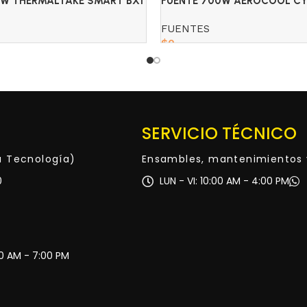
0W THERMALTAKE SMART BX1
FUENTE 700W AEROCOOL CY
E
80+BRONZE
FUENTES
$
0
Read more
SERVICIO TÉCNICO
ta Tecnología)
Ensambles, mantenimientos 
0
LUN - VI: 10:00 AM - 4:00 PM
30 AM - 7:00 PM