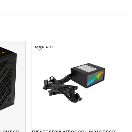
SOLD OUT
S