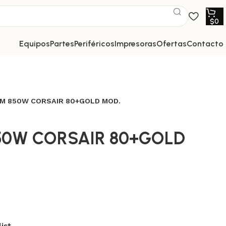
$
0
equipos
partes
periféricos
impresoras
ofertas
contacto
M 850W CORSAIR 80+GOLD MOD.
50W CORSAIR 80+GOLD
ist