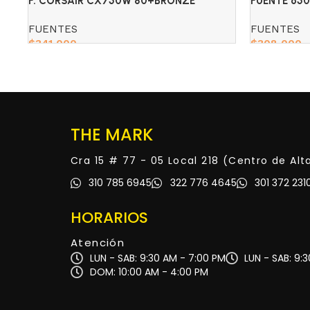
F. CORSAIR CX750W 80+BRONZE
FUENTE 65
80+BRONZ
FUENTES
FUENTES
$
341,000
$
308,000
Add to cart
Add to cart
THE MARK
Cra 15 # 77 - 05 Local 218 (Centro de Al
310 785 6945
322 776 4645
301 372 231
HORARIOS
Atención
LUN - SAB: 9:30 AM - 7:00 PM
LUN - SAB: 9:
DOM: 10:00 AM - 4:00 PM