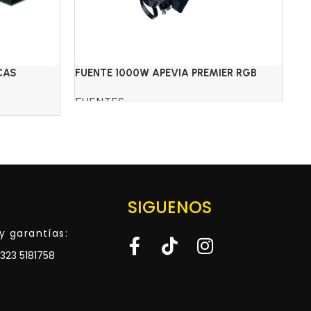
CAS
FUENTE 1000W APEVIA PREMIER RGB
FU
80+GOLD SEMI-MOD.
FUENTES
F
$
3
Read more
SIGUENOS
y garantías:
323 5181758