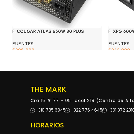
F. COUGAR ATLAS 650W 80 PLUS
F. XPG 60
BRONZE
FUENTES
FUENTES
$
308,000
$
242,000
Add to cart
Add to cart
THE MARK
Cra 15 # 77 - 05 Local 218 (Centro de Al
310 785 6945
322 776 4645
301 372 231
HORARIOS