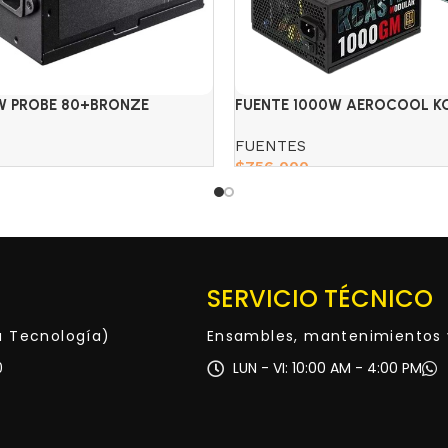
0W PROBE 80+BRONZE
FUENTE 1000W AEROCOOL K
1000GM 80+GOLD MOD.
FUENTES
$
756,000
Add to cart
SERVICIO TÉCNICO
ta Tecnología)
Ensambles, mantenimientos 
0
LUN - VI: 10:00 AM - 4:00 PM