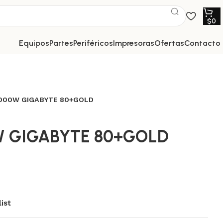
$
0
equipos
partes
periféricos
impresoras
ofertas
contacto
000W GIGABYTE 80+GOLD
W GIGABYTE 80+GOLD
ist