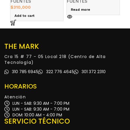
FUENTES
FUENTES
FU
80
$
310,000
$
0
Read more
Add to cart
R
THE MARK
Cra 15 # 77 - 05 Local 218 (Centro de Alta
Tecnología)
310 785 6945
322 776 4645
301 372 2310
HORARIOS
Atención
LUN - SAB: 9:30 AM - 7:00 PM
LUN - SAB: 9:30 AM - 7:00 PM
DOM: 10:00 AM - 4:00 PM
SERVICIO TÉCNICO