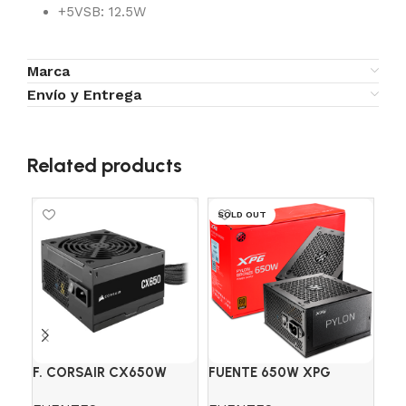
+5VSB: 12.5W
Marca
Envío y Entrega
Related products
SOLD OUT
SO
F. CORSAIR CX650W
FUENTE 650W XPG
FU
80+BRONZE
PYLON 80+BRONZE
AE