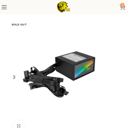
0
SOLD OUT
Click to enlarge