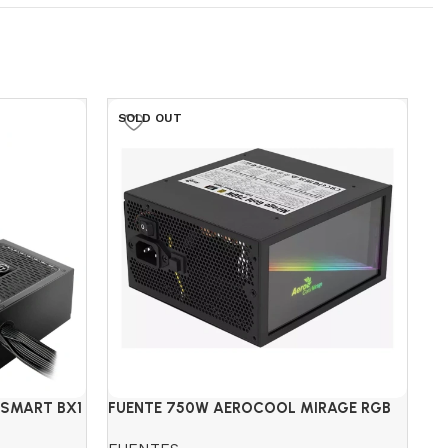
SOLD OUT
S
 SMART BX1
FUENTE 750W AEROCOOL MIRAGE RGB
FU
80+GOLD MODULAR
8