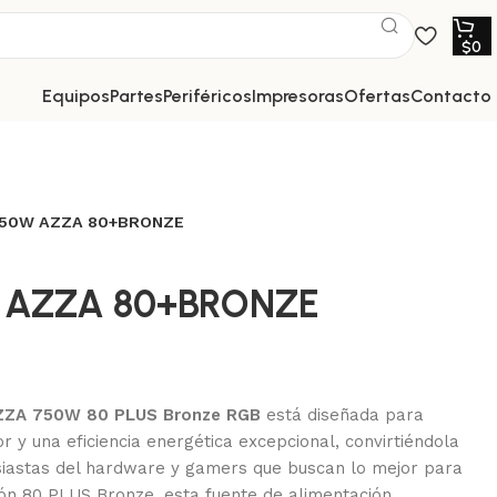
$
0
equipos
partes
periféricos
impresoras
ofertas
contacto
750W AZZA 80+BRONZE
 AZZA 80+BRONZE
AZZA 750W 80 PLUS Bronze RGB
está diseñada para
r y una eficiencia energética excepcional, convirtiéndola
usiastas del hardware y gamers que buscan lo mejor para
ción 80 PLUS Bronze, esta fuente de alimentación