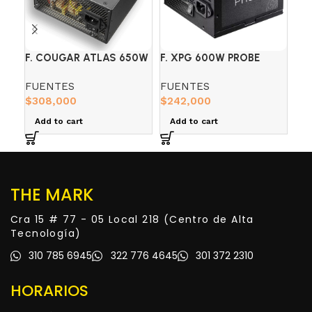
F. COUGAR ATLAS 650W
F. XPG 600W PROBE
FU
80 PLUS BRONZE
80+BRONZE
PR
FUENTES
FUENTES
FU
SE
$
308,000
$
242,000
R
Add to cart
Add to cart
THE MARK
Cra 15 # 77 - 05 Local 218 (Centro de Alta
Tecnología)
310 785 6945
322 776 4645
301 372 2310
HORARIOS