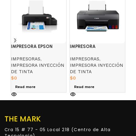
IMPRESORA EPSON
IMPRESORA
IM
ECOTANK L121
MULTIFUNCIONAL
MU
IMPRESORAS
,
IMPRESORAS
,
IM
CANON G3160
CA
IMPRESORA INYECCIÓN
IMPRESORA INYECCIÓN
IM
DE TINTA
DE TINTA
DE
$
0
$
0
$
0
Read more
Read more
R
THE MARK
Cra 15 # 77 - 05 Local 218 (Centro de Alta
Tecnología)