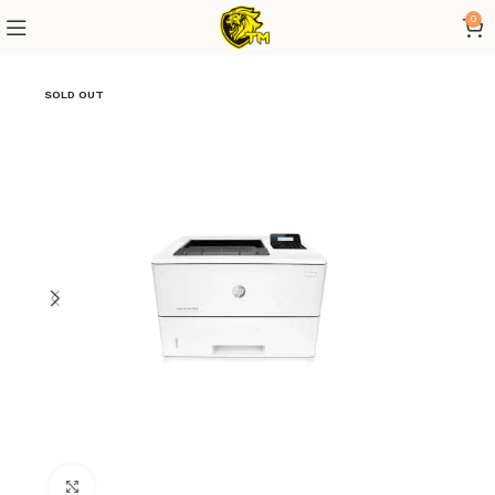
0
SOLD OUT
Click to enlarge