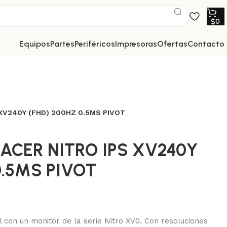
$
0
equipos
partes
periféricos
impresoras
ofertas
contacto
XV240Y (FHD) 200HZ 0.5MS PIVOT
ACER NITRO IPS XV240Y
0.5MS PIVOT
el con un monitor de la serie Nitro XV0. Con resoluciones