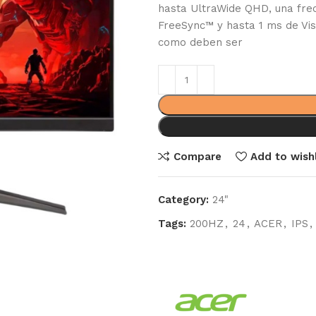
hasta UltraWide QHD, una frec
FreeSync™ y hasta 1 ms de Vi
como deben ser
Compare
Add to wishl
Category:
24"
Tags:
200HZ
,
24
,
ACER
,
IPS
,