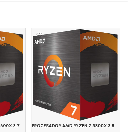
S
PR
600X 3.7
PROCESADOR AMD RYZEN 7 5800X 3.8
IN