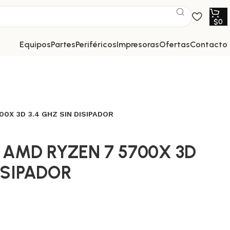
$
0
equipos
partes
periféricos
impresoras
ofertas
contacto
0X 3D 3.4 GHZ SIN DISIPADOR
AMD RYZEN 7 5700X 3D
DISIPADOR