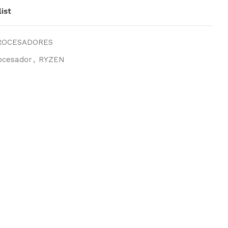
ist
ROCESADORES
ocesador
,
RYZEN