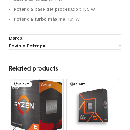
Potencia base del procesador:
125 W
Potencia turbo máxima:
181 W
Marca
Envío y Entrega
Related products
SOLD OUT
SOLD OUT
SO