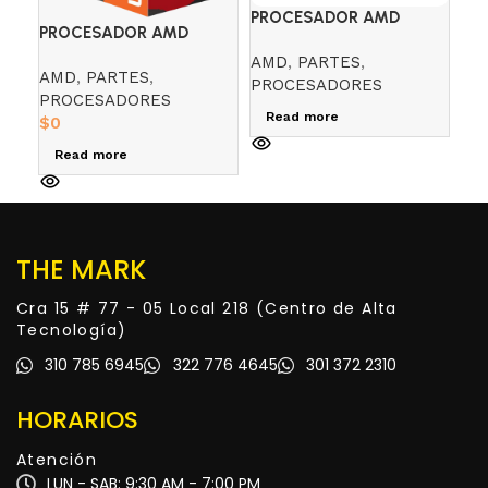
PROCESADOR AMD
PROCESADOR AMD
PR
RYZEN 5 7600X 4.7 GHZ
RYZEN 5 5600X 3.7 GHZ
RY
AMD
,
PARTES
,
AMD
,
PARTES
,
AM
PROCESADORES
PROCESADORES
PR
Read more
$
0
$
0
Read more
R
THE MARK
Cra 15 # 77 - 05 Local 218 (Centro de Alta
Tecnología)
310 785 6945
322 776 4645
301 372 2310
HORARIOS
Atención
LUN - SAB: 9:30 AM - 7:00 PM