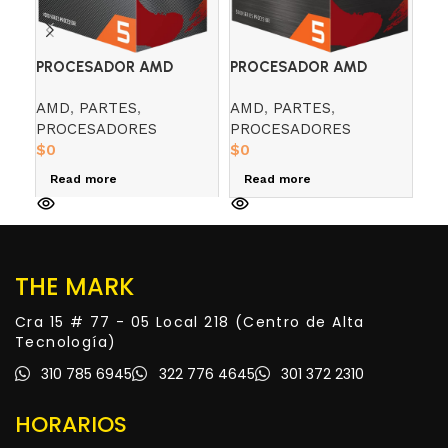
PR
PROCESADOR AMD
PROCESADOR AMD
RY
RYZEN 5 4600G 3.7 GHZ
RYZEN 5 5600G 3.9 GHZ
AM
AMD
,
PARTES
,
AMD
,
PARTES
,
RADEON 7
RADEON 7
PR
PROCESADORES
PROCESADORES
R
$
0
$
0
Read more
Read more
THE MARK
Cra 15 # 77 - 05 Local 218 (Centro de Alta
Tecnología)
310 785 6945
322 776 4645
301 372 2310
HORARIOS