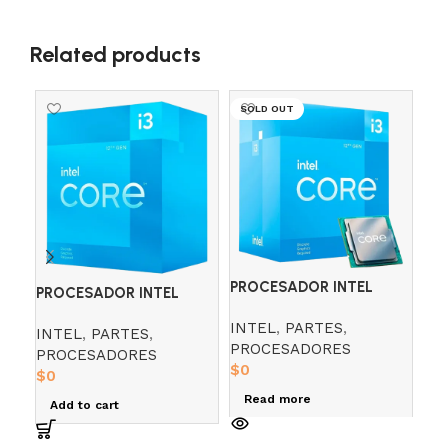
Related products
SOLD OUT
PR
PROCESADOR INTEL
PROCESADOR INTEL
COR
CORE I3 12100F 3.3
CORE I3 12100 3.3
IN
INTEL
,
PARTES
,
INTEL
,
PARTES
,
PR
PROCESADORES
PROCESADORES
$
0
$
0
R
Read more
Add to cart