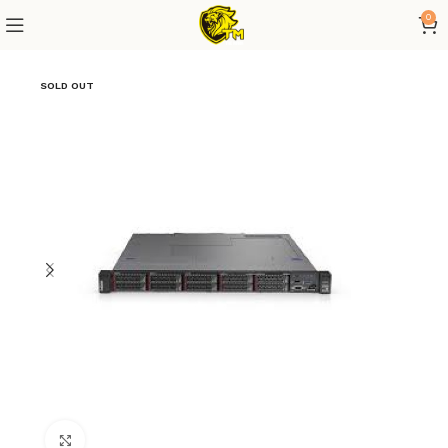
0
SOLD OUT
Click to enlarge