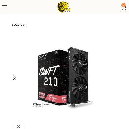
0
SOLD OUT
Click to enlarge