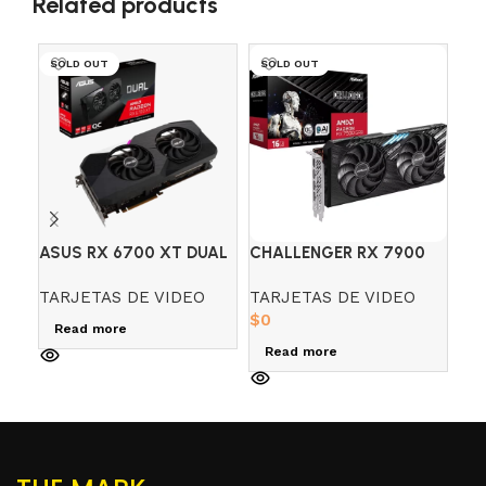
Related products
SOLD OUT
SOLD OUT
SO
ASUS RX 6700 XT DUAL
CHALLENGER RX 7900
MS
12GB GDDR6
GRE 16GB ASROCK AMD
GA
TARJETAS DE VIDEO
TARJETAS DE VIDEO
TA
RADEON
BL
$
0
$
0
Read more
Read more
R