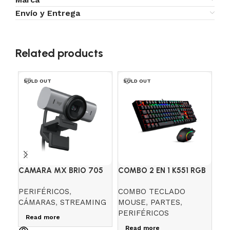
Envío y Entrega
Related products
SOLD OUT
SOLD OUT
CAMARA MX BRIO 705
COMBO 2 EN 1 K551 RGB
DI
GAMING ESSENTIALS
H3
PERIFÉRICOS
,
COMBO TECLADO
PE
REDRAGON
CÁMARAS
,
STREAMING
MOUSE
,
PARTES
,
DI
PERIFÉRICOS
$
1
Read more
Read more
A