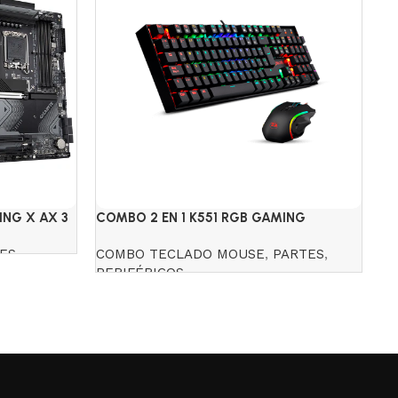
NG X AX 3
COMBO 2 EN 1 K551 RGB GAMING
ME
ESSENTIALS REDRAGON
PA
ES
COMBO TECLADO MOUSE
,
PARTES
,
M
PERIFÉRICOS
P
$
Read more