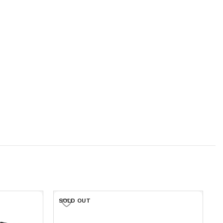
SOLD OUT
S