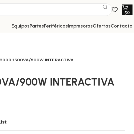
$
0
equipos
partes
periféricos
impresoras
ofertas
contacto
 2000 1500VA/900W INTERACTIVA
00VA/900W INTERACTIVA
ist