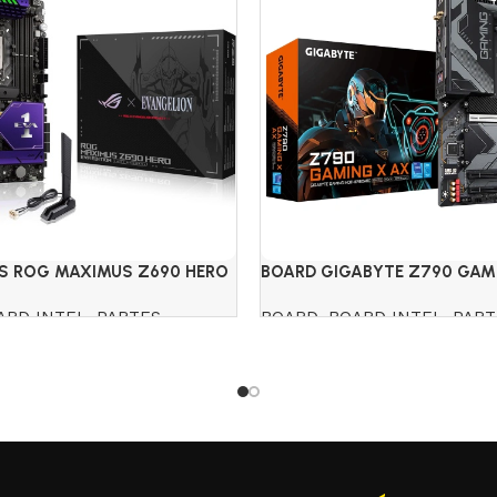
S ROG MAXIMUS Z690 HERO
BOARD GIGABYTE Z790 GAMI
DR5
ARD INTEL
,
PARTES
BOARD
,
BOARD INTEL
,
PART
Read more