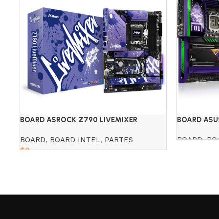
BOARD ASROCK Z790 LIVEMIXER
BOARD ASU
EVA WIFI D
BOARD
,
BOARD INTEL
,
PARTES
BOARD
,
BO
$
0
Read more
Read more