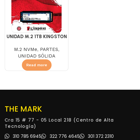
UNIDAD M.2 1TB KINGSTON
NV2
M.2 NVMe
,
PARTES
,
UNIDAD SÓLIDA
Read more
THE MARK
Cra 15 # 77 - 05 Local 218 (Centro de Alta
Tecnología)
310 785 6945
322 776 4645
301 372 2310