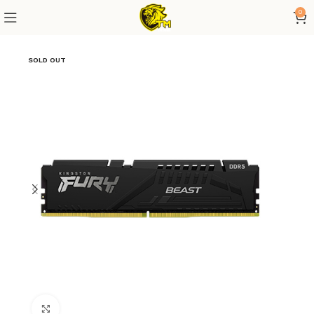
0
SOLD OUT
Click to enlarge