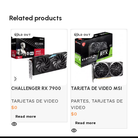
Related products
SOLD OUT
SOLD OUT
SO
CHALLENGER RX 7900
TARJETA DE VIDEO MSI
TA
GRE 16GB ASROCK AMD
RTX 3060 12GB GDDR6
RO
TARJETAS DE VIDEO
PARTES
,
TARJETAS DE
PA
RADEON
VENTUS 2X
SU
$
0
VIDEO
VI
WH
$
0
$
0
Read more
Read more
R