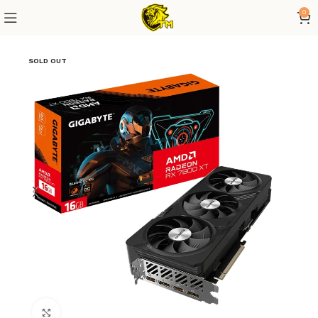
0
SOLD OUT
Click to enlarge