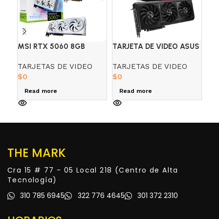
MSI RTX 5060 8GB
TARJETA DE VIDEO ASUS
TA
GAMING TRIO
PRIME RX 9070 16GB
RO
TARJETAS DE VIDEO
TARJETAS DE VIDEO
PA
BLACK/WHITE
GDDR6 3-FAN TARJETA
SU
$
0
$
0
VI
WH
$
0
Read more
Read more
R
THE MARK
Cra 15 # 77 - 05 Local 218 (Centro de Alta
Tecnología)
310 785 6945
322 776 4645
301 372 2310