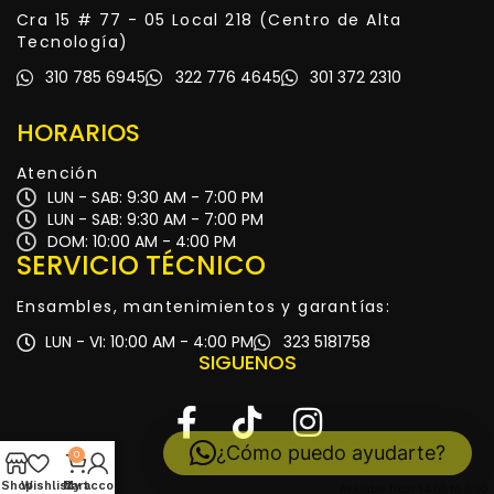
Cra 15 # 77 - 05 Local 218 (Centro de Alta
Tecnología)
310 785 6945
322 776 4645
301 372 2310
HORARIOS
Atención
LUN - SAB: 9:30 AM - 7:00 PM
LUN - SAB: 9:30 AM - 7:00 PM
DOM: 10:00 AM - 4:00 PM
SERVICIO TÉCNICO
Ensambles, mantenimientos y garantías:
LUN - VI: 10:00 AM - 4:00 PM
323 5181758
SIGUENOS
¿Cómo puedo ayudarte?
0
Shop
Wishlist
My account
Cart
Available from 14:00 to 0:00