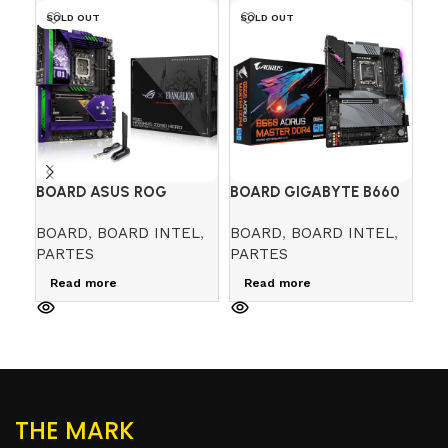
SOLD OUT
SOLD OUT
-
BOARD ASUS ROG
BOARD GIGABYTE B660
CO
MAXIMUS Z690 HERO
AORUS MASTER DDR4
DE
BOARD
,
BOARD INTEL
,
BOARD
,
BOARD INTEL
,
CO
EVA WIFI DDR5
TE
PARTES
PARTES
MO
PA
Read more
Read more
$
13
A
THE MARK