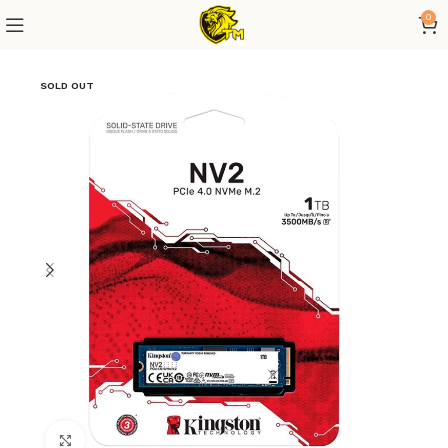
0
SOLD OUT
Click to enlarge