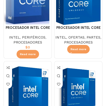
PROCESADOR INTEL CORE
PROCESADOR INTEL CORE
I7 13700KF 2.5 GHZ SIN
I7 14700 3.4 GHZ
INTEL
,
PERIFÉRICOS
,
INTEL
,
OFERTAS
,
PARTES
,
DISIPADOR
PROCESADORES
PROCESADORES
$
0
Read more
Read more