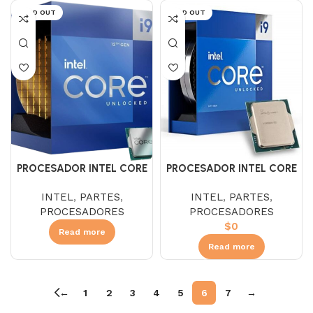
SOLD OUT
SOLD OUT
PROCESADOR INTEL CORE
PROCESADOR INTEL CORE
I9 12900K P3.9 E2.4
I9 13900K 2.2 GHZ SIN
INTEL
,
PARTES
,
INTEL
,
PARTES
,
DISIPADOR
PROCESADORES
PROCESADORES
$
0
Read more
Read more
←
1
2
3
4
5
6
7
→