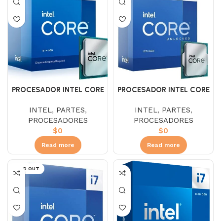
PROCESADOR INTEL CORE
PROCESADOR INTEL CORE
I7 13700F 2.1 GHZ 33
I7 13700K 2.5 GHZ SIN
INTEL
,
PARTES
,
INTEL
,
PARTES
,
DISIPADOR
PROCESADORES
PROCESADORES
$
0
$
0
Read more
Read more
SOLD OUT