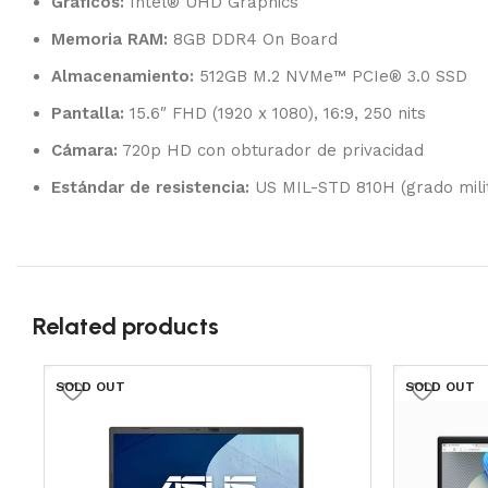
Gráficos:
Intel® UHD Graphics
Memoria RAM:
8GB DDR4 On Board
Almacenamiento:
512GB M.2 NVMe™ PCIe® 3.0 SSD
Pantalla:
15.6″ FHD (1920 x 1080), 16:9, 250 nits
Cámara:
720p HD con obturador de privacidad
Estándar de resistencia:
US MIL-STD 810H (grado mili
Related products
SOLD OUT
SOLD OUT