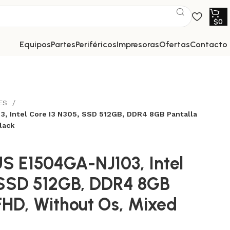
$
0
equipos
partes
periféricos
impresoras
ofertas
contacto
LES
 Intel Core I3 N305, SSD 512GB, DDR4 8GB Pantalla
lack
 E1504GA-NJ103, Intel
 SSD 512GB, DDR4 8GB
 FHD, Without Os, Mixed