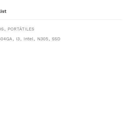
ist
OS
,
PORTÁTILES
504GA
,
I3
,
Intel
,
N305
,
SSD