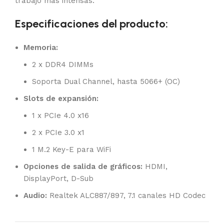
trabajo más intensas.
Especificaciones del producto:
Memoria:
2 x DDR4 DIMMs
Soporta Dual Channel, hasta 5066+ (OC)
Slots de expansión:
1 x PCIe 4.0 x16
2 x PCIe 3.0 x1
1 M.2 Key-E para WiFi
Opciones de salida de gráficos:
HDMI,
DisplayPort, D-Sub
Audio:
Realtek ALC887/897, 7.1 canales HD Codec