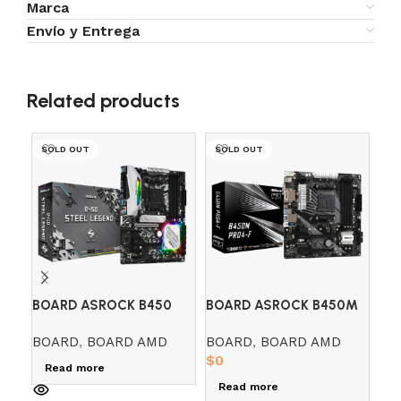
Marca
Envío y Entrega
Related products
SOLD OUT
SOLD OUT
SO
BOARD ASROCK B450
BOARD ASROCK B450M
BO
STEEL LEGEND (AMD)
PRO4 – F (AMD)
PH
BOARD
,
BOARD AMD
BOARD
,
BOARD AMD
BO
(A
$
0
$
0
Read more
Read more
R