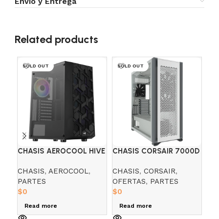
Envío y Entrega
Related products
SOLD OUT
SOLD OUT
SO
CHASIS AEROCOOL HIVE
CHASIS CORSAIR 7000D
CH
AIRFLOW WHITE 3-FAN
AI
CHASIS
,
AEROCOOL
,
CHASIS
,
CORSAIR
,
CH
PARTES
OFERTAS
,
PARTES
PA
$
0
$
0
$
0
Read more
Read more
R