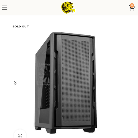
0
SOLD OUT
Click to enlarge