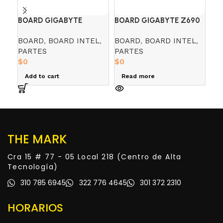
BOARD GIGABYTE
BOARD GIGABYTE Z690
CH
H610M-H DDR4
AORUS ELITE
H5
BOARD
,
BOARD INTEL
,
BOARD
,
BOARD INTEL
,
CH
PARTES
PARTES
PA
$
0
$
0
$
0
Add to cart
Read more
R
THE MARK
Cra 15 # 77 - 05 Local 218 (Centro de Alta
Tecnología)
310 785 6945
322 776 4645
301 372 2310
HORARIOS