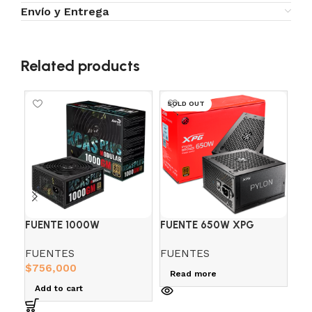
Envío y Entrega
Related products
SOLD OUT
FUENTE 1000W
FUENTE 650W XPG
FU
AEROCOOL KCAS
PYLON 80+BRONZE
KY
FUENTES
FUENTES
FU
1000GM 80+GOLD MOD.
$
756,000
$
4
Read more
Add to cart
A