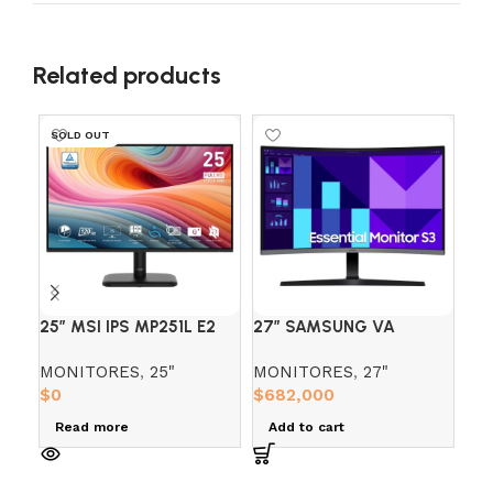
Related products
SOLD OUT
25″ MSI IPS MP251L E2
27″ SAMSUNG VA
32
(FHD) 120HZ 1MS
S27DG390GAN (FHD)
1M
MONITORES
,
25"
MONITORES
,
27"
MO
100HZ 4MS
$
0
$
682,000
$
1
Read more
Add to cart
A