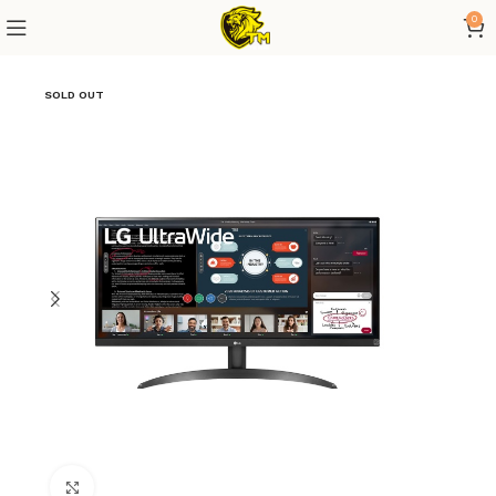
0
SOLD OUT
Click to enlarge