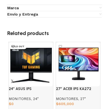
Marca
Envío y Entrega
Related products
SOLD OUT
24″ ASUS IPS
27″ ACER IPS KA272
27
VG249QL3A (FHD)180HZ
(FHD) 144HZ 1MS
S2
MONITORES
,
24"
MONITORES
,
27"
MO
1MS AJUSTABLE
10
$
0
$
605,000
$
6