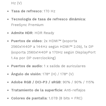
Hz (V)
Tasa de refresco
: 170 Hz
Tecnología de tasa de refresco dinámica
:
FreeSync Premium
Admite HDR
: HDR Ready
Puertos de video
: 2x HDMI™ (soporta
2560x1440P a 144Hz según HDMI™ 2.0b), 1x DP
(soporta 2560x1440P a 170Hz según DisplayPort
1.4a por DP overclocking)
Puertos de audio
: 1 x salida de auriculares
Ángulo de visión
: 178° (H) / 178° (V)
Adobe RGB / DCI-P3 / sRGB
: 90% / 90% / 115%
Tratamiento de la superficie
: Anti-reflejos
Colores de pantalla
: 1.07B (8 bits + FRC)