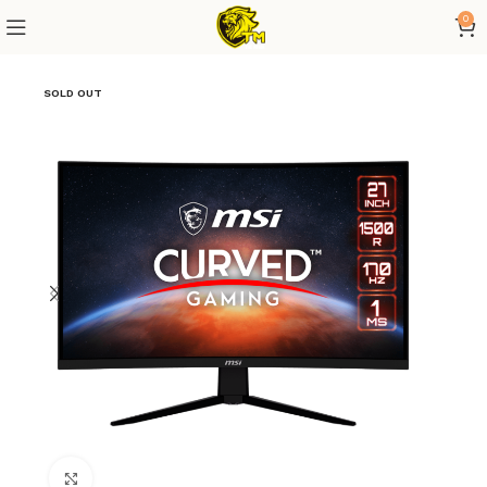
0
SOLD OUT
Click to enlarge