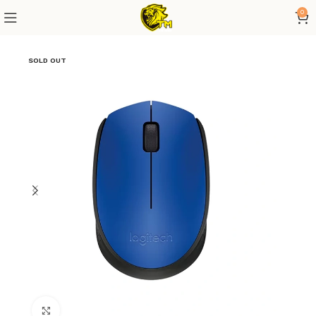
0
SOLD OUT
Click to enlarge