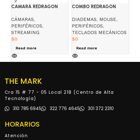
CAMARA REDRAGON
COMBO REDRAGON
CO
GW800 HITMAN (FHD)
S129W S/R GAMING
MO
CÁMARAS
,
DIADEMAS
,
MOUSE
,
CO
1080P, 30FPS
ESSENTIALS
PERIFÉRICOS
,
PERIFÉRICOS
,
MO
STREAMING
TECLADOS MECÁNICOS
PE
$
0
$
0
$
8
Read more
Read more
A
THE MARK
Cra 15 # 77 - 05 Local 218 (Centro de Alta
Tecnología)
310 785 6945
322 776 4645
301 372 2310
HORARIOS
Atención