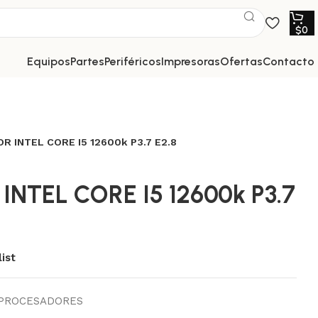
$
0
equipos
partes
periféricos
impresoras
ofertas
contacto
 INTEL CORE I5 12600k P3.7 E2.8
NTEL CORE I5 12600k P3.7
ist
PROCESADORES