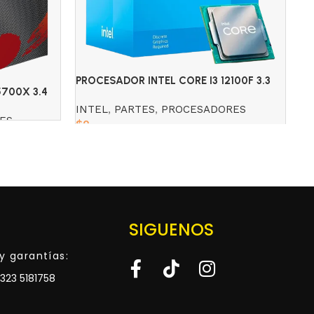
PROCESADOR INTEL CORE I3 12100F 3.3
700X 3.4
PR
INTEL
,
PARTES
,
PROCESADORES
ES
IN
$
0
$
Read more
SIGUENOS
y garantías:
323 5181758