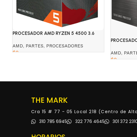
PROCESADOR AMD RYZEN 5 4500 3.6
GHZ
PROCESADO
AMD
,
PARTES
,
PROCESADORES
GHZ RADEO
$
0
AMD
,
PART
$
0
Read more
Read more
THE MARK
Cra 15 # 77 - 05 Local 218 (Centro de Al
310 785 6945
322 776 4645
301 372 231
HORARIOS