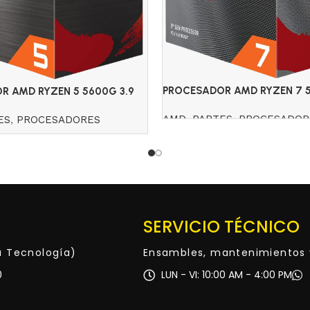
PROCESADOR AMD RYZEN 7 5
R AMD RYZEN 5 5600G 3.9
GHZ
N 7
AMD
,
PARTES
,
PROCESADOR
ES
,
PROCESADORES
Read more
SERVICIO TÉCNICO
ta Tecnología)
Ensambles, mantenimientos 
0
LUN - VI: 10:00 AM - 4:00 PM