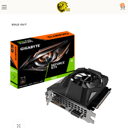
0
SOLD OUT
Click to enlarge