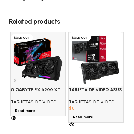
Related products
SOLD OUT
SOLD OUT
SO
GIGABYTE RX 6900 XT
TARJETA DE VIDEO ASUS
TA
AORUS MASTER 16GB
PRIME RX 9070 16GB
GI
TARJETAS DE VIDEO
TARJETAS DE VIDEO
PA
GDDR6
GDDR6 3-FAN TARJETA
GA
$
0
VI
Read more
$
0
Read more
R