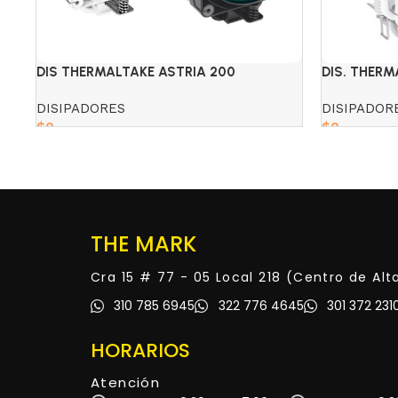
DIS THERMALTAKE ASTRIA 200
DIS. THER
BLACK/WHITE ARGB
DISIPADORES
DISIPADOR
$
0
$
0
Read more
Read more
THE MARK
Cra 15 # 77 - 05 Local 218 (Centro de Al
310 785 6945
322 776 4645
301 372 231
HORARIOS
Atención