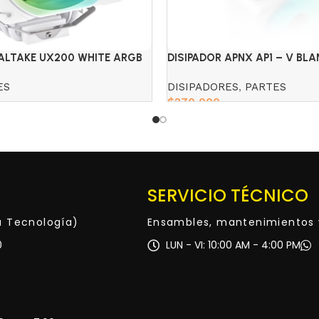
MALTAKE UX200 WHITE ARGB
DISIPADOR APNX AP1 – V BL
ES
DISIPADORES
,
PARTES
$
270,000
Add to cart
SERVICIO TÉCNICO
ta Tecnología)
Ensambles, mantenimientos 
0
LUN - VI: 10:00 AM - 4:00 PM