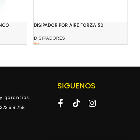
ANCO
DISIPADOR POR AIRE FORZA 50
DI
DISIPADORES
DI
$
0
$
Add to cart
SIGUENOS
y garantías:
323 5181758