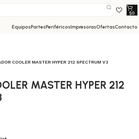
$
0
equipos
partes
periféricos
impresoras
ofertas
contacto
PADOR COOLER MASTER HYPER 212 SPECTRUM V3
OOLER MASTER HYPER 212
3
ist