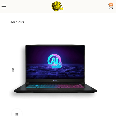
0
SOLD OUT
Click to enlarge