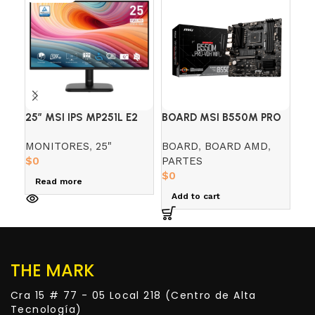
25″ MSI IPS MP251L E2
BOARD MSI B550M PRO
CH
(FHD) 120HZ 1MS
– VDH WIFI
GU
MONITORES
,
25"
BOARD
,
BOARD AMD
,
CH
$
0
PARTES
$
0
$
0
Read more
R
Add to cart
THE MARK
Cra 15 # 77 - 05 Local 218 (Centro de Alta
Tecnología)