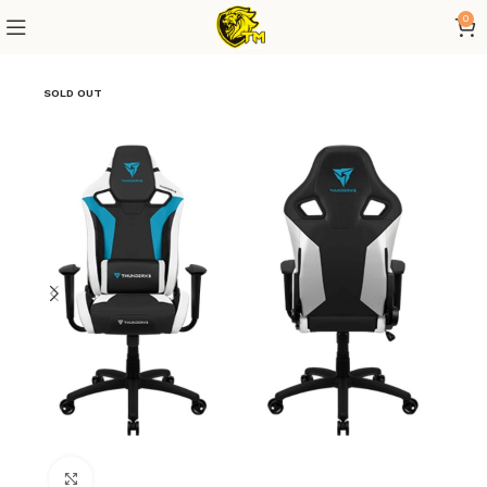
0
SOLD OUT
Click to enlarge