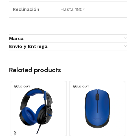
Reclinación
Hasta 180°
Marca
Envío y Entrega
Related products
SOLD OUT
SOLD OUT
SO