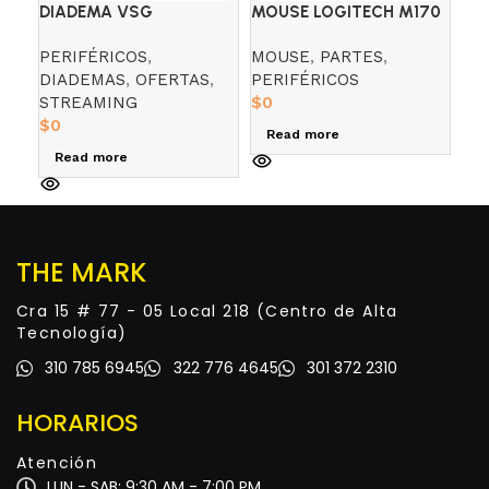
DIADEMA VSG
MOUSE LOGITECH M170
SI
PENTAGON AZUL
INALAMBRICO AZUL
AR
PERIFÉRICOS
,
MOUSE
,
PARTES
,
PE
3M
DIADEMAS
,
OFERTAS
,
PERIFÉRICOS
GA
STREAMING
$
0
$
0
$
0
Read more
R
Read more
THE MARK
Cra 15 # 77 - 05 Local 218 (Centro de Alta
Tecnología)
310 785 6945
322 776 4645
301 372 2310
HORARIOS
Atención
LUN - SAB: 9:30 AM - 7:00 PM