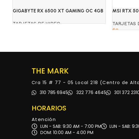
GIGABYTE RX 6500 XT GAMING OC 4GB
MSI RTX 5
DDR6
BLACK/WHI
TARJETAS DE VIDEO
TARJETAS 
$
0
Read more
Read more
THE MARK
Cra 15 # 77 - 05 Local 218 (Centro de Al
310 785 6945
322 776 4645
301 372 231
HORARIOS
Atención
LUN - SAB: 9:30 AM - 7:00 PM
LUN - SAB: 9:
DOM: 10:00 AM - 4:00 PM