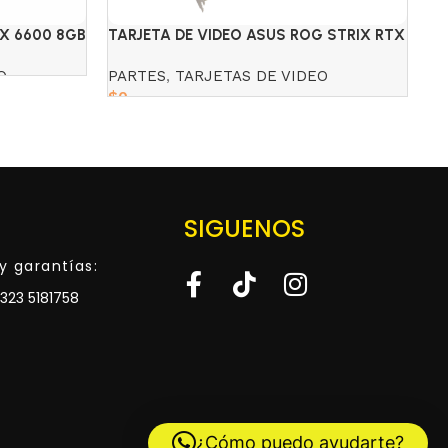
RX 6600 8GB
TARJETA DE VIDEO ASUS ROG STRIX RTX
TA
4080 SUPER 16GB EDICIÓN OC WHITE
VE
O
PARTES
,
TARJETAS DE VIDEO
P
$
0
$
Read more
SIGUENOS
y garantías:
323 5181758
¿Cómo puedo ayudarte?