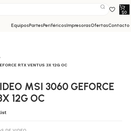
$
0
equipos
partes
periféricos
impresoras
ofertas
contacto
GEFORCE RTX VENTUS 3X 12G OC
IDEO MSI 3060 GEFORCE
3X 12G OC
ist
S DE VIDEO