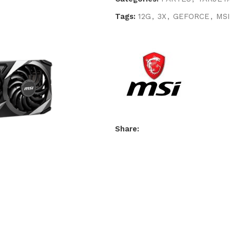
Tags:
12G
,
3X
,
GEFORCE
,
MSI
Share: