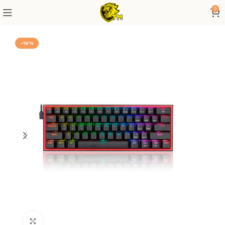
0
-16%
Click to enlarge