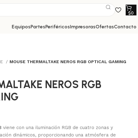
$
0
equipos
partes
periféricos
impresoras
ofertas
contacto
SE
MOUSE THERMALTAKE NEROS RGB OPTICAL GAMING
MALTAKE NEROS RGB
ING
B
viene con una iluminación RGB de cuatro zonas y
nación dinámicos, proporcionando una atmósfera de