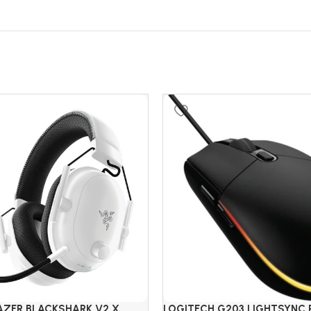
AZER BLACKSHARK V2 X
LOGITECH G203 LIGHTSYNC R