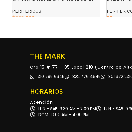
BLANCA
PERIFÉRICOS
PERIFÉRIC
$
660,000
$
0
Add to cart
Read more
THE MARK
Cra 15 # 77 - 05 Local 218 (Centro de Al
310 785 6945
322 776 4645
301 372 231
HORARIOS
Atención
LUN - SAB: 9:30 AM - 7:00 PM
LUN - SAB: 9:
DOM: 10:00 AM - 4:00 PM