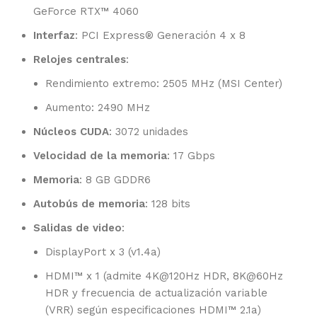
GeForce RTX™ 4060
Interfaz
: PCI Express® Generación 4 x 8
Relojes centrales
:
Rendimiento extremo: 2505 MHz (MSI Center)
Aumento: 2490 MHz
Núcleos CUDA
: 3072 unidades
Velocidad de la memoria
: 17 Gbps
Memoria
: 8 GB GDDR6
Autobús de memoria
: 128 bits
Salidas de video
:
DisplayPort x 3 (v1.4a)
HDMI™ x 1 (admite 4K@120Hz HDR, 8K@60Hz
HDR y frecuencia de actualización variable
(VRR) según especificaciones HDMI™ 2.1a)