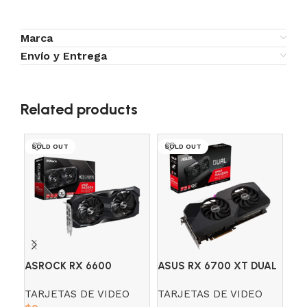
Marca
Envío y Entrega
Related products
SOLD OUT
SOLD OUT
SO
ASROCK RX 6600
ASUS RX 6700 XT DUAL
GI
CHALLENGER 8GB OC
12GB GDDR6
GA
TARJETAS DE VIDEO
TARJETAS DE VIDEO
TA