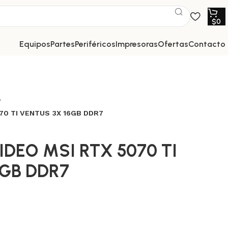
$
0
equipos
partes
periféricos
impresoras
ofertas
contacto
70 TI VENTUS 3X 16GB DDR7
IDEO MSI RTX 5070 TI
6GB DDR7