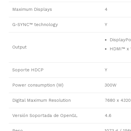
Maximum Displays
4
G-SYNC™ technology
Y
DisplayPor
Output
HDMI™ x 1
Soporte HDCP
Y
Power consumption (W)
300W
Digital Maximum Resolution
7680 x 4320
Versión Soportada de OpenGL
4.6
Peso
1073 g / 156