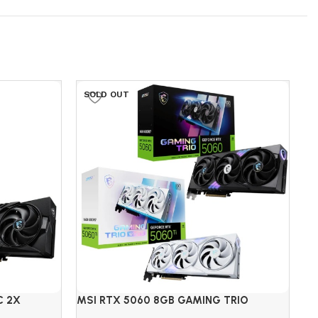
SOLD OUT
S
C 2X
MSI RTX 5060 8GB GAMING TRIO
TA
BLACK/WHITE
40