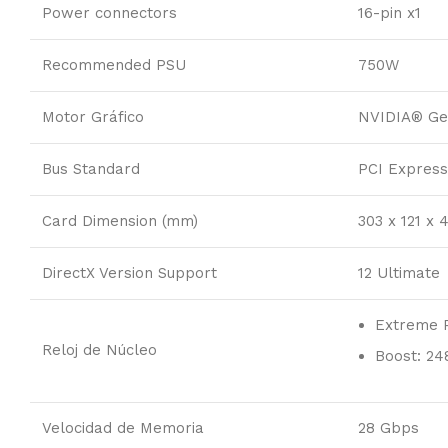
Power connectors
16-pin x1
Recommended PSU
750W
Motor Gráfico
NVIDIA® Ge
Bus Standard
PCI Expres
Card Dimension (mm)
303 x 121 x
DirectX Version Support
12 Ultimate
Extreme 
Reloj de Núcleo
Boost: 2
Velocidad de Memoria
28 Gbps