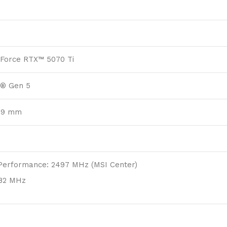
Force RTX™ 5070 Ti
s® Gen 5
 49 mm
Performance: 2497 MHz (MSI Center)
482 MHz