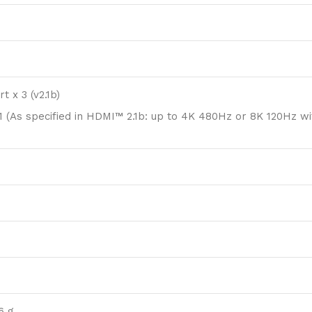
t x 3 (v2.1b)
 (As specified in HDMI™ 2.1b: up to 4K 480Hz or 8K 120Hz w
6 g