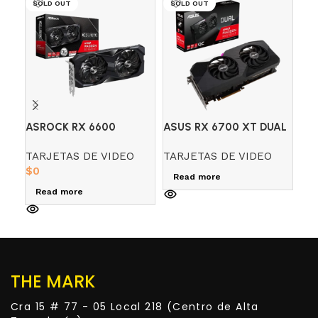
SOLD OUT
SOLD OUT
SO
ASROCK RX 6600
ASUS RX 6700 XT DUAL
CH
CHALLENGER 8GB OC
12GB GDDR6
GR
TARJETAS DE VIDEO
TARJETAS DE VIDEO
TA
RA
$
0
$
0
Read more
Read more
R
THE MARK
Cra 15 # 77 - 05 Local 218 (Centro de Alta