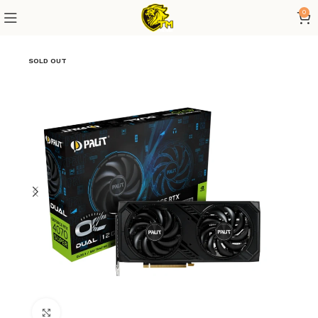
0
SOLD OUT
Click to enlarge