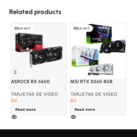
Related products
SOLD OUT
SOLD OUT
SO
ASROCK RX 6600
MSI RTX 5060 8GB
TA
CHALLENGER 8GB OC
GAMING TRIO
GI
TARJETAS DE VIDEO
TARJETAS DE VIDEO
PA
BLACK/WHITE
GA
$
0
$
0
VI
$
0
Read more
Read more
R