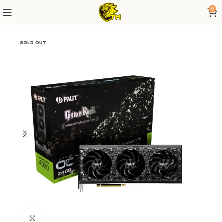
0
SOLD OUT
Click to enlarge