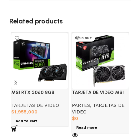
Related products
SOLD OUT
SO
MSI RTX 5060 8GB
TARJETA DE VIDEO MSI
TA
GAMIN OC 2X
RTX 3060 12GB GDDR6
AS
TARJETAS DE VIDEO
PARTES
,
TARJETAS DE
PA
VENTUS 2X
GD
$
1,955,000
VIDEO
VI
BL
$
0
Add to cart
R
Read more