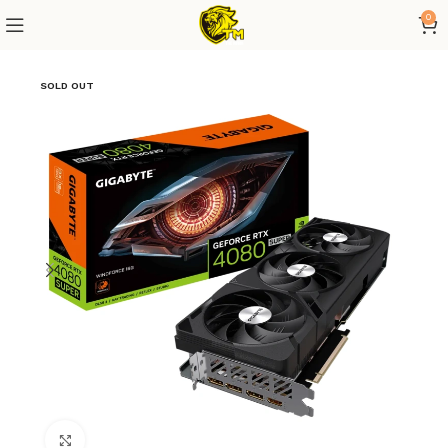
0
SOLD OUT
Click to enlarge